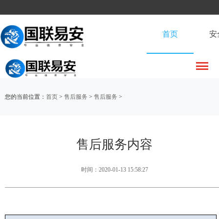
首页
安
您的当前位置：
首页
>
售后服务
>
售后服务
>
售后服务内容
时间：2020-01-13 15:58:27